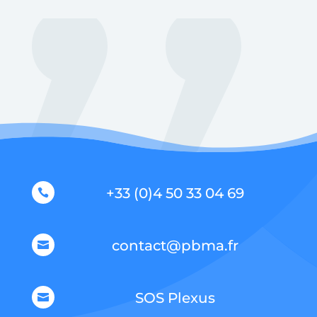
+33 (0)4 50 33 04 69

contact@pbma.fr

SOS Plexus
