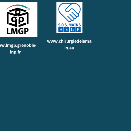
www.chirurgiedelama
w.lmgp.grenoble-
in.eu
inp.fr