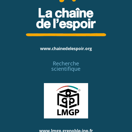
www.chainedelespoir.org
Recherche
scientifique
www.lmgp.grenoble-inp.fr