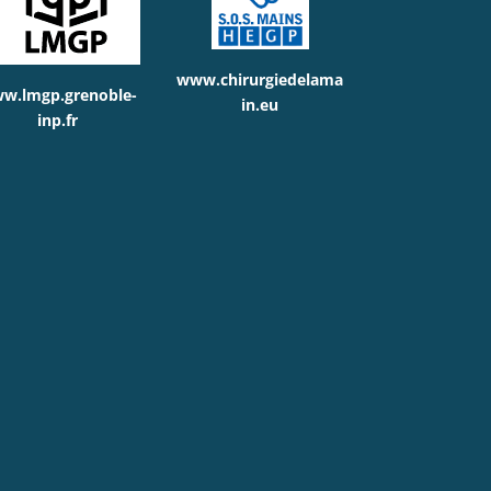
www.chirurgiedelama
w.lmgp.grenoble-
in.eu
inp.fr