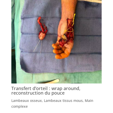
Transfert d’orteil : wrap around,
reconstruction du pouce
Lambeaux osseux
,
Lambeaux tissus mous
,
Main
complexe