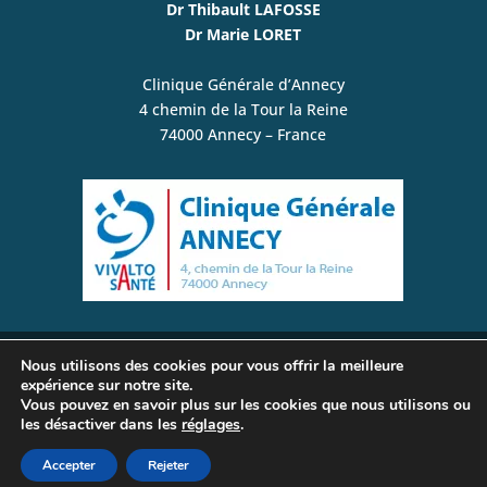
Dr Thibault LAFOSSE
Dr Marie LORET
Clinique Générale d’Annecy
4 chemin de la Tour la Reine
74000 Annecy – France
Nous utilisons des cookies pour vous offrir la meilleure
© www.plexusbrachial-microchirurgie.com /
expérience sur notre site.
Vous pouvez en savoir plus sur les cookies que nous utilisons ou
Chirurgie de la Main, du Membre Supérieur, du
les désactiver dans les
réglages
.
Plexus Brachial et des Nerfs Périphériques | Tous
droits réservés –
Mentions légales
Accepter
Rejeter