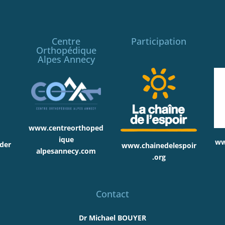
Centre
Participation
Orthopédique
Alpes Annecy
www.centreorthoped
ique
ww
der
www.chainedelespoir
alpesannecy.com
.org
Contact
Dr Michael BOUYER