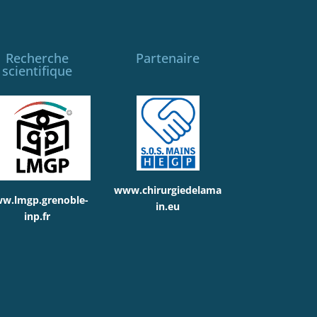
Recherche
Partenaire
scientifique
www.chirurgiedelama
w.lmgp.grenoble-
in.eu
inp.fr