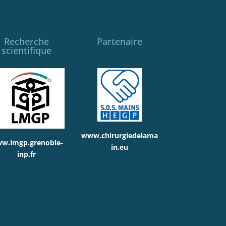
Recherche
Partenaire
scientifique
www.chirurgiedelama
w.lmgp.grenoble-
in.eu
inp.fr