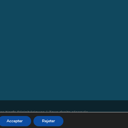
es Nerfs Périphériques | Tous droits réservés
Accepter
Rejeter