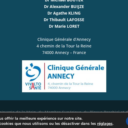
Dr Alexander BUIJZE
Dr Agathe KLING
Dr Thibault LAFOSSE
Dr Marie LORET
Clinique Générale d’Annecy
4 chemin de la Tour la Reine
74000 Annecy – France
irurgie de la Main, du Membre Supérieur, du Plexus Brachial et d
 offrir la meilleure expérience sur notre site.
cookies que nous utilisons ou les désactiver dans les
réglages
.