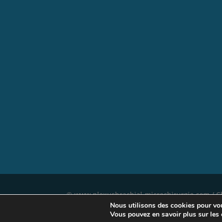
© www.plexusbrachial-microchirurgie.com / Ch
Nous utilisons des cookies pour vous
–
Mentions légales
Vous pouvez en savoir plus sur les 