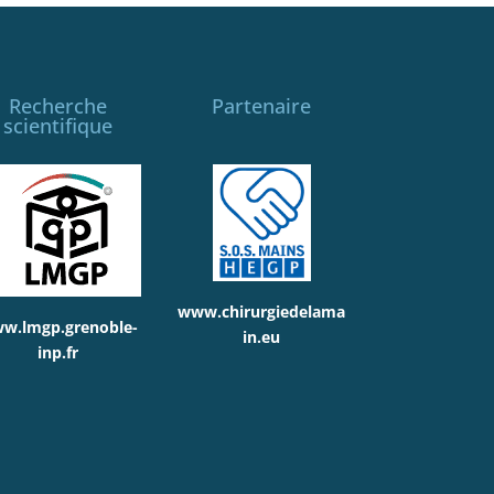
Recherche
Partenaire
scientifique
www.chirurgiedelama
w.lmgp.grenoble-
in.eu
inp.fr