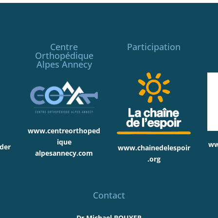
Centre
Participation
Orthopédique
Alpes Annecy
www.centreorthoped
ique
ww
der
www.chainedelespoir
alpesannecy.com
.org
Contact
Dr Michael BOUYER