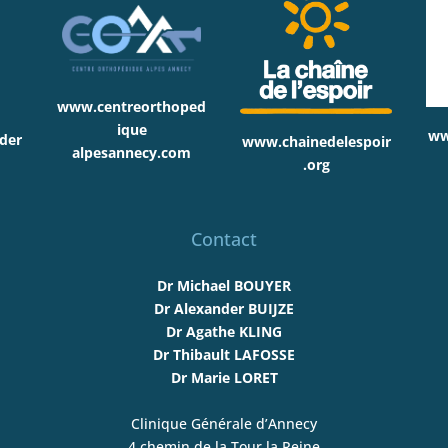
www.centreorthoped
ique
ww
der
www.chainedelespoir
alpesannecy.com
.org
Contact
Dr Michael BOUYER
Dr Alexander BUIJZE
Dr Agathe KLING
Dr Thibault LAFOSSE
Dr Marie LORET
Clinique Générale d’Annecy
4 chemin de la Tour la Reine