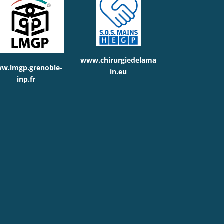
www.chirurgiedelama
w.lmgp.grenoble-
in.eu
inp.fr