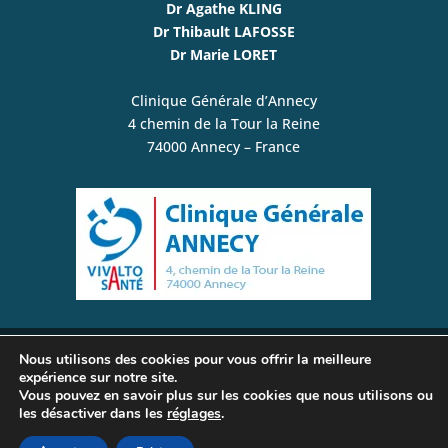
Dr Agathe KLING
Dr Thibault LAFOSSE
Dr Marie LORET
Clinique Générale d’Annecy
4 chemin de la Tour la Reine
74000 Annecy – France
Nous utilisons des cookies pour vous offrir la meilleure
© www.plexusbrachial-microchirurgie.com /
expérience sur notre site.
Vous pouvez en savoir plus sur les cookies que nous utilisons ou
Chirurgie de la Main, du Membre Supérieur, du
les désactiver dans les
réglages
.
Plexus Brachial et des Nerfs Périphériques | Tous
droits réservés –
Mentions légales