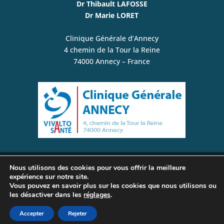
Dr Thibault LAFOSSE
Dr Marie LORET
Clinique Générale d’Annecy
4 chemin de la Tour la Reine
74000 Annecy – France
Nous utilisons des cookies pour vous offrir la meilleure
© www.plexusbrachial-microchirurgie.com /
expérience sur notre site.
Chirurgie de la Main, du Membre Supérieur, du
Vous pouvez en savoir plus sur les cookies que nous utilisons ou
les désactiver dans les
réglages
.
Plexus Brachial et des Nerfs Périphériques | Tous
droits réservés –
Mentions légales
Accepter
Rejeter