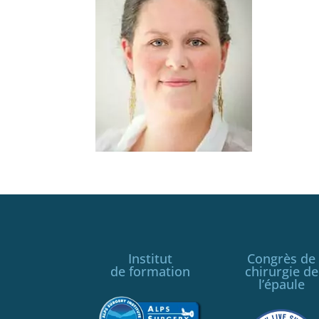
Institut
Congrès de
de formation
chirurgie de
l’épaule