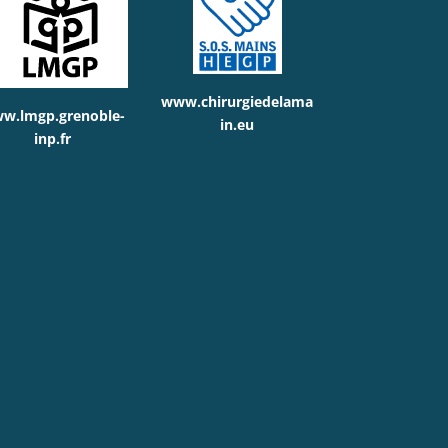
www.chirurgiedelama
w.lmgp.grenoble-
in.eu
inp.fr