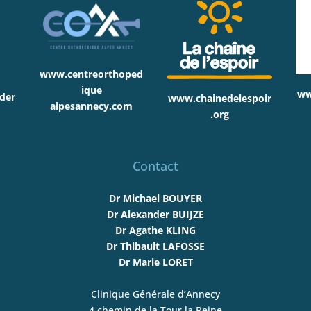
www.centreorthoped
ique
ww
der
www.chainedelespoir
alpesannecy.com
.org
Contact
Dr Michael BOUYER
Dr Alexander BUIJZE
Dr Agathe KLING
Dr Thibault LAFOSSE
Dr Marie LORET
Clinique Générale d’Annecy
4 chemin de la Tour la Reine