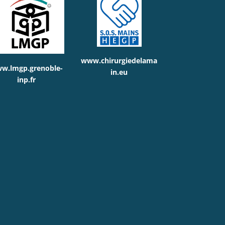
www.chirurgiedelama
w.lmgp.grenoble-
in.eu
inp.fr