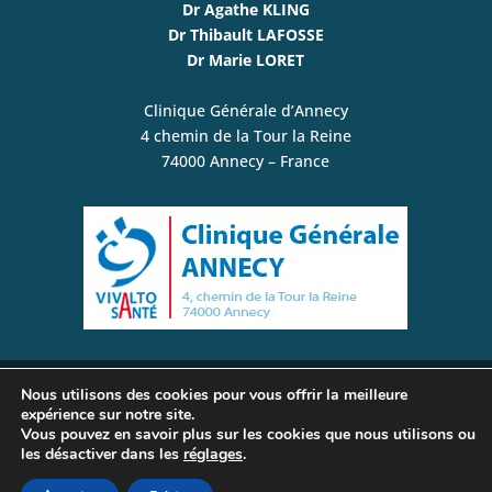
Dr Agathe KLING
Dr Thibault LAFOSSE
Dr Marie LORET
Clinique Générale d’Annecy
4 chemin de la Tour la Reine
74000 Annecy – France
Nous utilisons des cookies pour vous offrir la meilleure
© www.plexusbrachial-microchirurgie.com /
expérience sur notre site.
Vous pouvez en savoir plus sur les cookies que nous utilisons ou
Chirurgie de la Main, du Membre Supérieur, du
les désactiver dans les
réglages
.
Plexus Brachial et des Nerfs Périphériques | Tous
droits réservés –
Mentions légales