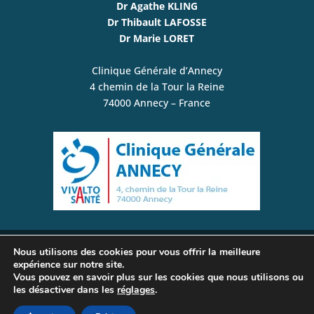
Dr Agathe KLING
Dr Thibault LAFOSSE
Dr Marie LORET
Clinique Générale d’Annecy
4 chemin de la Tour la Reine
74000 Annecy – France
Nous utilisons des cookies pour vous offrir la meilleure
© www.plexusbrachial-microchirurgie.com /
expérience sur notre site.
Vous pouvez en savoir plus sur les cookies que nous utilisons ou
Chirurgie de la Main, du Membre Supérieur, du
les désactiver dans les
réglages
.
Plexus Brachial et des Nerfs Périphériques | Tous
droits réservés –
Mentions légales