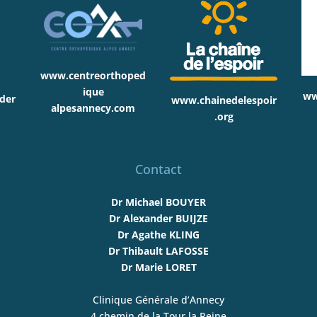
www.centreorthoped
ique
ww
der
www.chainedelespoir
alpesannecy.com
.org
Contact
Dr Michael BOUYER
Dr Alexander BUIJZE
Dr Agathe KLING
Dr Thibault LAFOSSE
Dr Marie LORET
Clinique Générale d’Annecy
4 chemin de la Tour la Reine