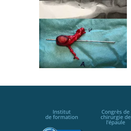
Institut
Congrès de
de formation
chirurgie de
l’épaule