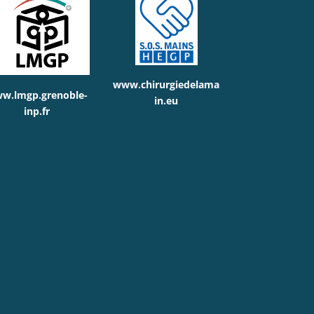
www.chirurgiedelama
w.lmgp.grenoble-
in.eu
inp.fr