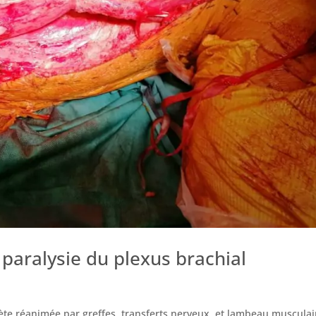
e paralysie du plexus brachial
ète réanimée par greffes, transferts nerveux, et lambeau musculair