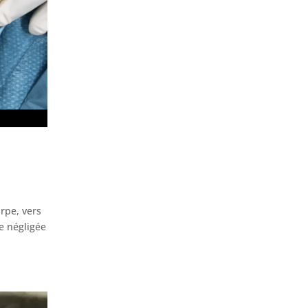
arpe, vers
ie négligée