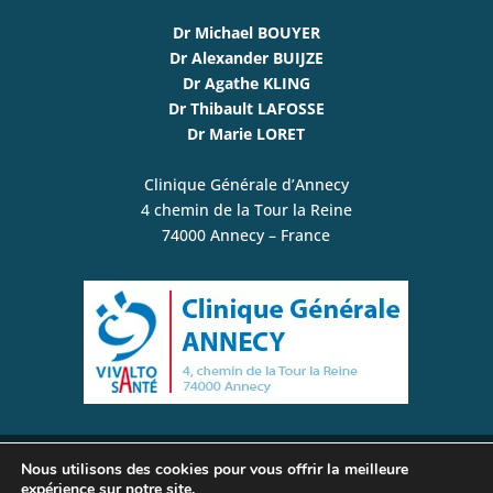
Dr Michael BOUYER
Dr Alexander BUIJZE
Dr Agathe KLING
Dr Thibault LAFOSSE
Dr Marie LORET
Clinique Générale d’Annecy
4 chemin de la Tour la Reine
74000 Annecy – France
Nous utilisons des cookies pour vous offrir la meilleure
© www.plexusbrachial-microchirurgie.com /
expérience sur notre site.