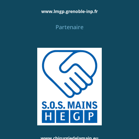
www.lmgp.grenoble-inp.fr
Partenaire
www.chirurgiedelamain.eu