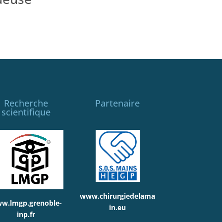
Recherche
Partenaire
scientifique
www.chirurgiedelama
w.lmgp.grenoble-
in.eu
inp.fr