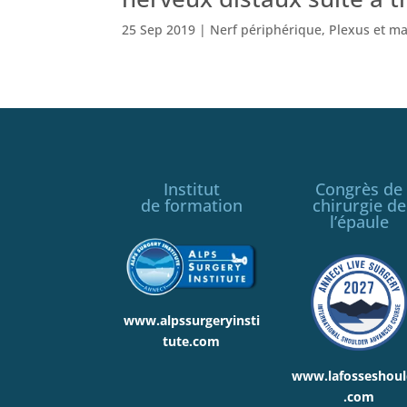
25 Sep 2019
|
Nerf périphérique
,
Plexus et ma
Institut
Congrès de
de formation
chirurgie de
l’épaule
www.alpssurgeryinsti
tute.com
www.lafosseshoul
.com