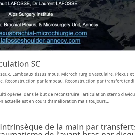
culation SC
sseux
,
Lambeaux tissus mous
,
Microchirurgie vasculaire
,
Plexus et
le
,
Reconstruction par lambeau
,
Reconstruction par transfert tend
ti opérée, dans le but de reconstruire l’articulation sterno clavic
on actuelle est en cours d’amélioration mais toujours...
intrinsèque de la main par transfert
traumatisme de l’avant bras par dis