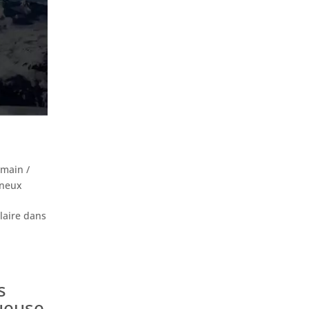
 main /
ineux
ulaire dans
s
queuse